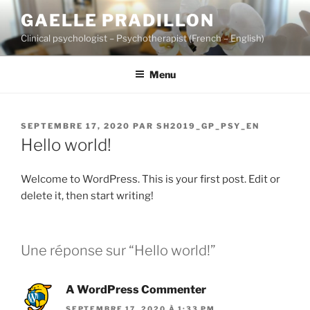
Aller
GAELLE PRADILLON
au
Clinical psychologist – Psychotherapist (French – English)
contenu
principal
Menu
PUBLIÉ
SEPTEMBRE 17, 2020
PAR
SH2019_GP_PSY_EN
LE
Hello world!
Welcome to WordPress. This is your first post. Edit or
delete it, then start writing!
Une réponse sur “Hello world!”
A WordPress Commenter
SEPTEMBRE 17, 2020 À 1:33 PM